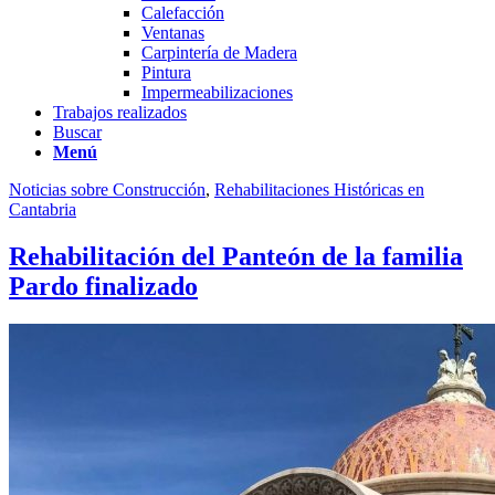
Calefacción
Ventanas
Carpintería de Madera
Pintura
Impermeabilizaciones
Trabajos realizados
Buscar
Menú
Noticias sobre Construcción
,
Rehabilitaciones Históricas en
Cantabria
Rehabilitación del Panteón de la familia
Pardo finalizado