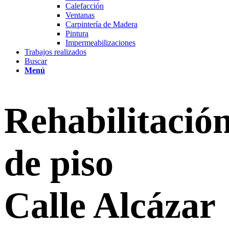
Calefacción
Ventanas
Carpintería de Madera
Pintura
Impermeabilizaciones
Trabajos realizados
Buscar
Menú
Rehabilitació
de piso
Calle Alcázar